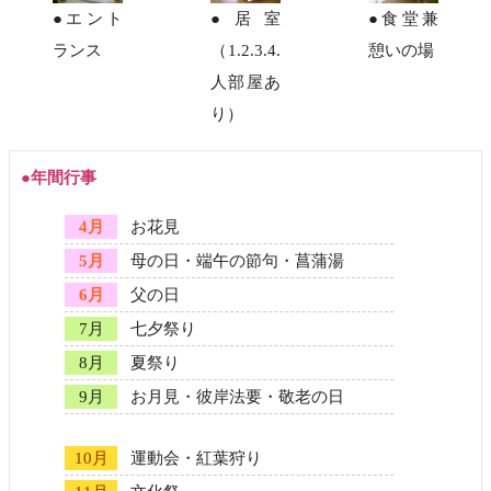
●エント
●居室
●食堂兼
ランス
（1.2.3.4.
憩いの場
人部屋あ
り）
●年間行事
4月
お花見
5月
母の日・端午の節句・菖蒲湯
6月
父の日
7月
七夕祭り
8月
夏祭り
9月
お月見・彼岸法要・敬老の日
10月
運動会・紅葉狩り