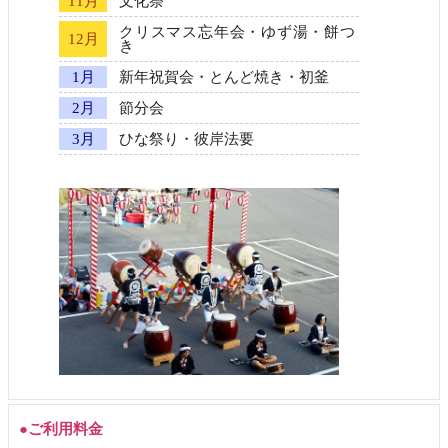
11月
文化祭
クリスマス忘年会・ゆず湯・餅つ
12月
き
1月
新年祝賀会・とんど焼き・初釜
2月
節分会
3月
ひな祭り・彼岸法要
●ご利用料金