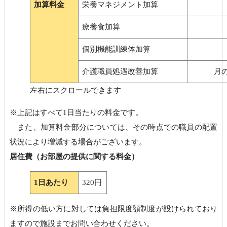
加算料金
栄養マネジメント加算
療養食加算
個別機能訓練体加算
介護職員処遇改善加算
月の
※上記はすべて1日当たりの料金です。
また、加算料金部分については、その時点での職員の配置
状況により増減する場合がございます。
居住費（お部屋の提供に関する料金）
1日あたり
320円
※所得の低い方に対しては負担限度額制度が設けられており
ますので施設までお問い合わせください。